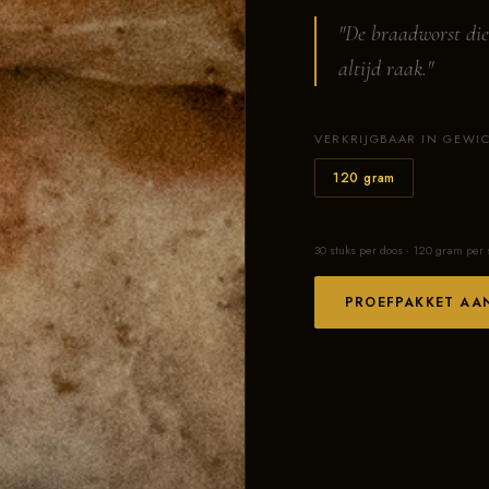
"De braadworst die
altijd raak."
VERKRIJGBAAR IN GEWI
120 gram
30 stuks per doos · 120 gram per 
PROEFPAKKET AA