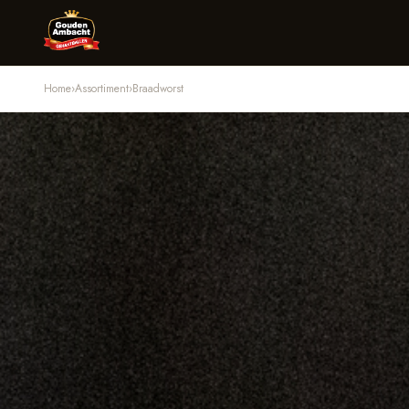
Home
›
Assortiment
›
Braadworst