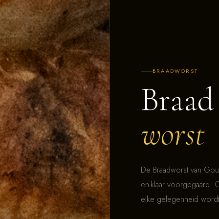
BRAADWORST
Braad
worst
De Braadworst van Goud
en-klaar voorgegaard. 
elke gelegenheid wordt