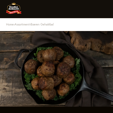
Home
›
Assortiment
›
Boeren Gehaktbal