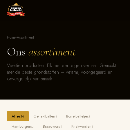
Home
›
Assortiment
Ons
assortiment
Veertien producten. Elk met een eigen verhaal. Gemaakt
met de beste grondstoffen — vetarm, voorgegaard en
onvergetelijk van smaak.
Alles
Gehaktballen
Borrelballetjes
14
4
3
Hamburgers
Braadworst
Knakworsten
2
1
1