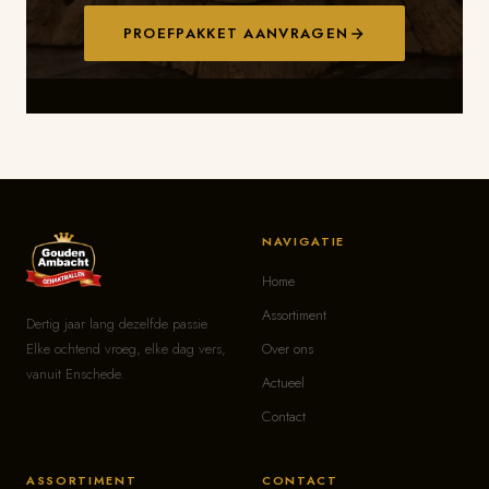
PROEFPAKKET AANVRAGEN
NAVIGATIE
Home
Assortiment
Dertig jaar lang dezelfde passie.
Elke ochtend vroeg, elke dag vers,
Over ons
vanuit Enschede.
Actueel
Contact
ASSORTIMENT
CONTACT